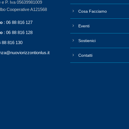
e e P. Iva 05639981009
Albo Cooperative A121568
Cosa Facciamo
no
: 06 88 816 127
Eventi
no
: 06 88 816 128
Sostienici
6 88 816 130
nza@nuoviorizzontionlus.it
Contatti