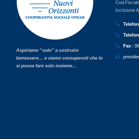
Cod.Fiscal
Iscrizione 
Telefo
Telefo
Fax
: 0
Aspiriamo
“
solo” a costruire
preside
benessere… e siamo consapevoli che lo
si possa fare solo insieme…