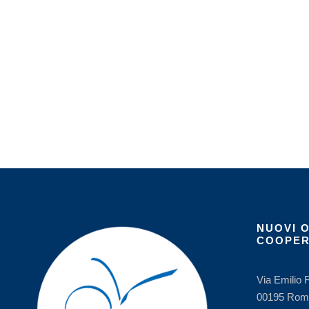
NUOVI 
COOPER
Via Emilio 
00195 Rom