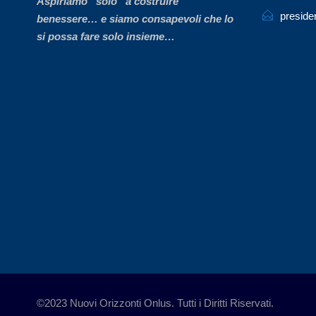
Aspiriamo
“
solo” a costruire
preside
benessere… e siamo consapevoli che lo
si possa fare solo insieme…
©2023 Nuovi Orizzonti Onlus. Tutti i Diritti Riservati.