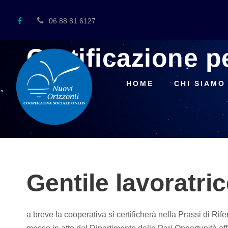
06 88 81 6127
27/11/2025
•
Uncategorized
Certificazione p
HOME
CHI SIAMO
Gentile lavoratric
a breve la cooperativa si certificherà nella Prassi di Ri