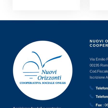
NUOVI 
COOPER
Via Emilio 
00195 Rom
Cod.Fiscal
Iscrizione 
Telefo
Telefo
Fax
: 0