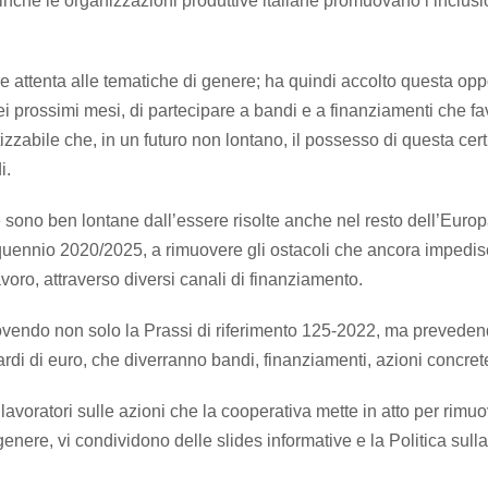
finché le organizzazioni produttive italiane promuovano l’inclus
attenta alle tematiche di genere; ha quindi accolto questa oppo
 nei prossimi mesi, di partecipare a bandi e a finanziamenti che f
otizzabile che, in un futuro non lontano, il possesso di questa cer
i.
 sono ben lontane dall’essere risolte anche nel resto dell’Europ
nquennio 2020/2025, a rimuovere gli ostacoli che ancora impedi
oro, attraverso diversi canali di finanziamento.
romuovendo non solo la Prassi di riferimento 125-2022, ma prevede
rdi di euro, che diverranno bandi, finanziamenti, azioni concret
 i lavoratori sulle azioni che la cooperativa mette in atto per rimu
 genere, vi condividono delle slides informative e la Politica sulla