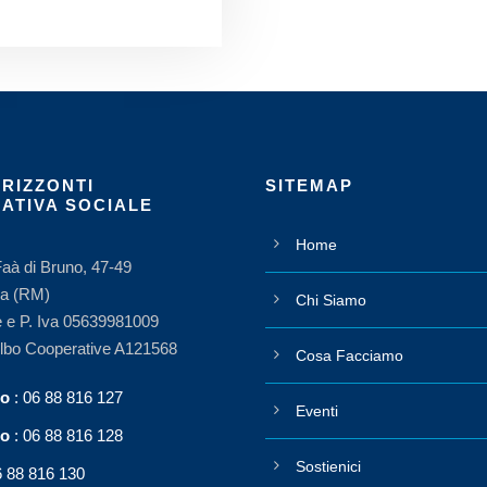
ORIZZONTI
SITEMAP
ATIVA SOCIALE
Home
Faà di Bruno, 47-49
a (RM)
Chi Siamo
e e P. Iva 05639981009
Albo Cooperative A121568
Cosa Facciamo
no
: 06 88 816 127
Eventi
no
: 06 88 816 128
Sostienici
6 88 816 130