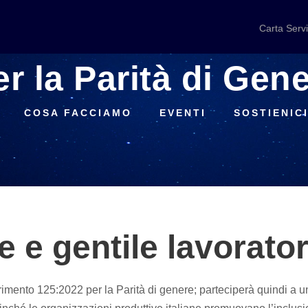
Carta Servi
er la Parità di Gen
COSA FACCIAMO
EVENTI
SOSTIENIC
e e gentile lavorator
ferimento 125:2022 per la Parità di genere; parteciperà quindi a 