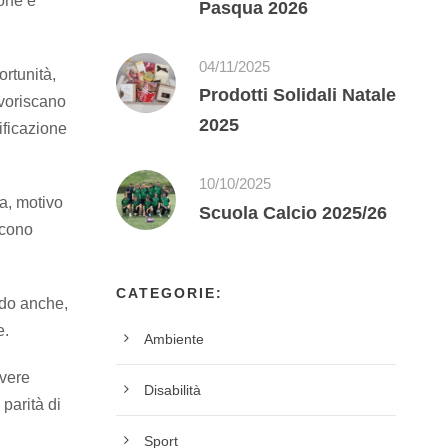
ione e
Pasqua 2026
04/11/2025
rtunità,
Prodotti Solidali Natale
avoriscano
2025
tificazione
10/10/2025
a, motivo
Scuola Calcio 2025/26
scono
CATEGORIE:
ndo anche,
e.
Ambiente
overe
Disabilità
 parità di
Sport