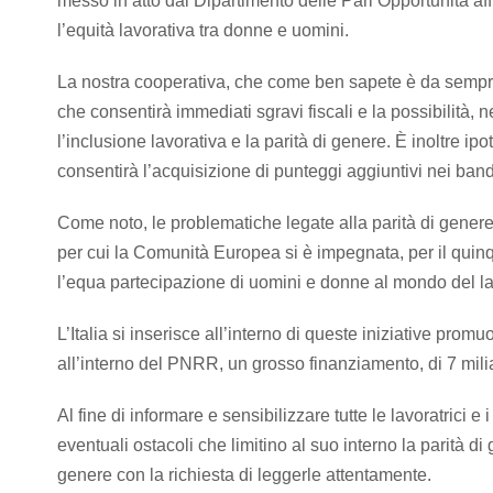
messo in atto dal Dipartimento delle Pari Opportunità af
l’equità lavorativa tra donne e uomini.
La nostra cooperativa, che come ben sapete è da sempre 
che consentirà immediati sgravi fiscali e la possibilità,
l’inclusione lavorativa e la parità di genere. È inoltre ip
consentirà l’acquisizione di punteggi aggiuntivi nei band
Come noto, le problematiche legate alla parità di genere
per cui la Comunità Europea si è impegnata, per il qui
l’equa partecipazione di uomini e donne al mondo del lav
L’Italia si inserisce all’interno di queste iniziative p
all’interno del PNRR, un grosso finanziamento, di 7 milia
Al fine di informare e sensibilizzare tutte le lavoratrici e
eventuali ostacoli che limitino al suo interno la parità di
genere con la richiesta di leggerle attentamente.