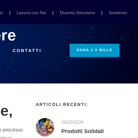
zi
|
Lavora con Noi
|
Diventa Volontario
|
Sostienici
ere
I
CONTATTI
DONA 5 X MILLE
ARTICOLI RECENTI:
e,
26/02/2026
un processo
Prodotti Solidali