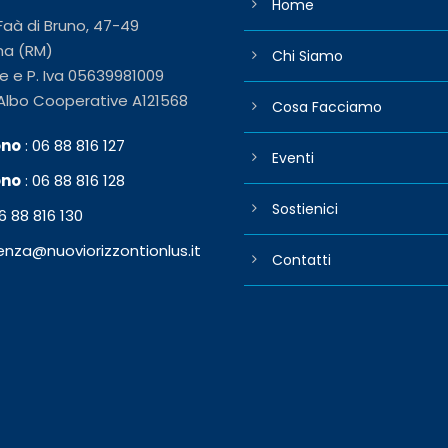
Home
 Faà di Bruno, 47-49
ma (RM)
Chi Siamo
e e P. Iva 05639981009
 Albo Cooperative A121568
Cosa Facciamo
ono
: 06 88 816 127
Eventi
ono
: 06 88 816 128
Sostienici
6 88 816 130
enza@nuoviorizzontionlus.it
Contatti