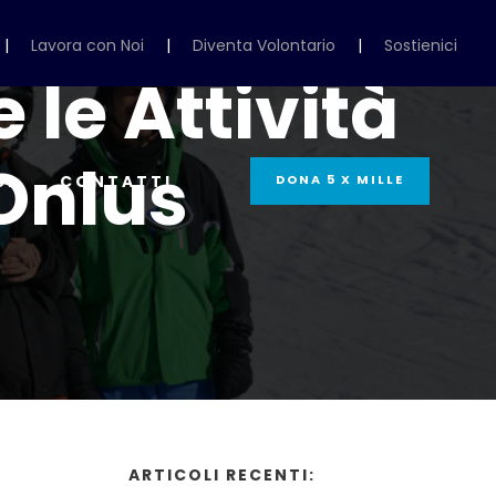
|
Lavora con Noi
|
Diventa Volontario
|
Sostienici
 le Attività
 Onlus
CI
CONTATTI
DONA 5 X MILLE
ARTICOLI RECENTI: