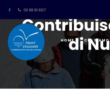
06 88 81 6127
Contribuisc
di Nu
HOME
CHI SIAMO