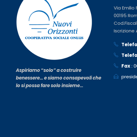
Via Emilio
00195 Ro
Cod.Fiscal
Iscrizione
Telef
Telef
Fax
: 0
Aspiriamo
“
solo” a costruire
presid
benessere… e siamo consapevoli che
lo si possa fare solo insieme…